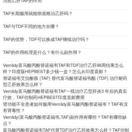
治愈乙肝TAF的作用
TAF长期服用就能彻底根治乙肝吗？
TAF与TDF不同的地方在哪？
TAF的优势，TDF可以换成TAF继续治疗吗？
TAF的作用机理是什么？有什么副作用？
Vemlidy富马酸丙酚替诺福韦TAF和TDF治疗乙肝96周结果怎么
样？印度版HEPBEST多少钱一盒？怎么从印度直邮？
替诺福韦艾拉酚胺 (TAF) 替代富马酸替诺福韦酯 (TDF) 治疗耐药
型乙肝效果怎么样？
Vemlidy富马酸丙酚替诺福韦TAF一线治疗乙型肝炎3 年后的真实
疗效，TAF仿制药HEPBEST印度直邮费用
肾功能不全患者如何服用Vemlidy富马酸丙酚替诺福韦？TAF有没
有肾毒性？
Vemlidy(富马酸丙酚替诺福韦,TAF)副作用有哪些？TAF有哪些缺
点？
富马酸丙酚替诺福韦TAF代替TDF治疗乙肝效果怎么样？TAF仿制