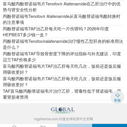
富马酸丙酚替诺福韦片Tenofovir Alafenamide在乙肝治疗中的优
势与肾安全性分析
丙酚替诺福韦Tenofovir Alafenamide从富马酸替诺福韦酯转换时
的注意事项
丙酚替诺福韦TAF治乙肝每天吃一片伤肾吗？2026年印度
HEPBEST多少钱一盒？
丙酚替诺福韦Tenofoviralafenamide治疗慢性乙型肝炎的标准用法
是什么？
丙酚替诺福韦TAF导致骨密度下降的评估指标与补充建议，印度
迈兰TAF价格多少
富马酸丙酚替诺福韦片TAF治乙肝每天吃几次，饭前还是饭后服
用吸收更好？
富马酸丙酚替诺福韦片TAF治乙肝每天吃几次，饭前还是饭后服
用吸收更好？
TAF富马酸丙酚替诺福韦片治疗乙肝，肾毒性低于替诺福韦，严
重肾损者禁用
客服
ingpharma.com,印度全球药房中文官网