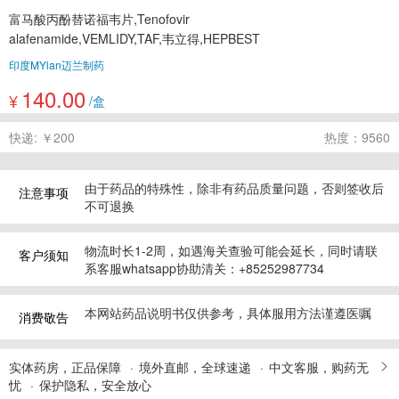
富马酸丙酚替诺福韦片,Tenofovir
alafenamide,VEMLIDY,TAF,韦立得,HEPBEST
印度MYlan迈兰制药
140.00
¥
/盒
快递: ￥200
热度：9560
由于药品的特殊性，除非有药品质量问题，否则签收后
注意事项
不可退换
物流时长1-2周，如遇海关查验可能会延长，同时请联
客户须知
系客服whatsapp协助清关：+85252987734
本网站药品说明书仅供参考，具体服用方法谨遵医嘱
消费敬告
实体药房，正品保障
境外直邮，全球速递
中文客服，购药无
忧
保护隐私，安全放心