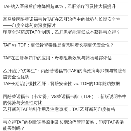
TAF纳入医保后价格降幅超80%，乙肝治疗可及性大幅提升
富马酸丙酚替诺福韦片TAF在乙肝治疗中的优势与长期安全性
——印度全球药房深度探讨
印度全球药房TAF仿制药，乙肝患者能否低成本获得韦立得？
TAF vs TDF：更低骨肾毒性是否意味着长期更优安全性？
TAF在乙肝孕妇中的应用：母婴阻断效果与药物暴露评估
乙肝治疗“优等生”：丙酚替诺福韦(TAF)的高效病毒抑制与肾脏骨
骼安全性优势
TAF长期治疗慢性乙肝：肾脏安全性 vs. TDF的10年随访数据
丙酚替诺福韦（韦立得）VS替诺福韦酯（TDF）：新版说明书中
的优势与安全性对比
乙肝新药TAF的副作用及注意事项，TAF乙肝新药印度价格
韦立得TAF的剂量调整原则及长期治疗管理策略，印度TAF香港
能买到吗？