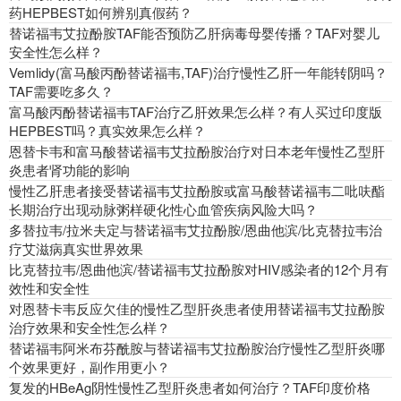
药HEPBEST如何辨别真假药？
替诺福韦艾拉酚胺TAF能否预防乙肝病毒母婴传播？TAF对婴儿
安全性怎么样？
Vemlidy(富马酸丙酚替诺福韦,TAF)治疗慢性乙肝一年能转阴吗？
TAF需要吃多久？
富马酸丙酚替诺福韦TAF治疗乙肝效果怎么样？有人买过印度版
HEPBEST吗？真实效果怎么样？
恩替卡韦和富马酸替诺福韦艾拉酚胺治疗对日本老年慢性乙型肝
炎患者肾功能的影响
慢性乙肝患者接受替诺福韦艾拉酚胺或富马酸替诺福韦二吡呋酯
长期治疗出现动脉粥样硬化性心血管疾病风险大吗？
多替拉韦/拉米夫定与替诺福韦艾拉酚胺/恩曲他滨/比克替拉韦治
疗艾滋病真实世界效果
比克替拉韦/恩曲他滨/替诺福韦艾拉酚胺对HIV感染者的12个月有
效性和安全性
对恩替卡韦反应欠佳的慢性乙型肝炎患者使用替诺福韦艾拉酚胺
治疗效果和安全性怎么样？
替诺福韦阿米布芬酰胺与替诺福韦艾拉酚胺治疗慢性乙型肝炎哪
个效果更好，副作用更小？
复发的HBeAg阴性慢性乙型肝炎患者如何治疗？TAF印度价格