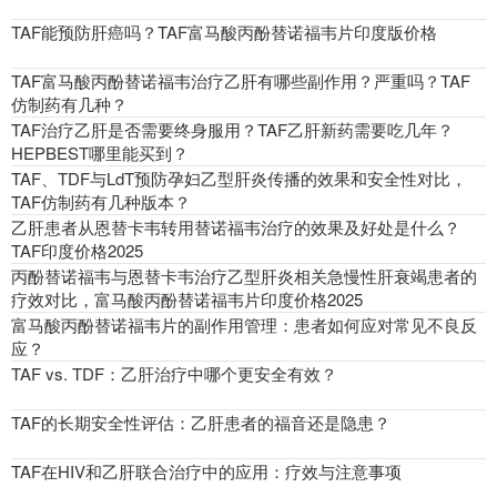
TAF能预防肝癌吗？TAF富马酸丙酚替诺福韦片印度版价格
TAF富马酸丙酚替诺福韦治疗乙肝有哪些副作用？严重吗？TAF
仿制药有几种？
TAF治疗乙肝是否需要终身服用？TAF乙肝新药需要吃几年？
HEPBEST哪里能买到？
TAF、TDF与LdT预防孕妇乙型肝炎传播的效果和安全性对比，
TAF仿制药有几种版本？
乙肝患者从恩替卡韦转用替诺福韦治疗的效果及好处是什么？
TAF印度价格2025
丙酚替诺福韦与恩替卡韦治疗乙型肝炎相关急慢性肝衰竭患者的
疗效对比，富马酸丙酚替诺福韦片印度价格2025
富马酸丙酚替诺福韦片的副作用管理：患者如何应对常见不良反
应？
TAF vs. TDF：乙肝治疗中哪个更安全有效？
TAF的长期安全性评估：乙肝患者的福音还是隐患？
TAF在HIV和乙肝联合治疗中的应用：疗效与注意事项