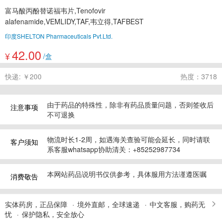
富马酸丙酚替诺福韦片,Tenofovir
alafenamide,VEMLIDY,TAF,韦立得,TAFBEST
印度SHELTON Pharmaceuticals Pvt.Ltd.
42.00
¥
/盒
快递: ￥200
热度：3718
由于药品的特殊性，除非有药品质量问题，否则签收后
注意事项
不可退换
物流时长1-2周，如遇海关查验可能会延长，同时请联
客户须知
系客服whatsapp协助清关：+85252987734
本网站药品说明书仅供参考，具体服用方法谨遵医嘱
消费敬告
实体药房，正品保障
境外直邮，全球速递
中文客服，购药无
忧
保护隐私，安全放心