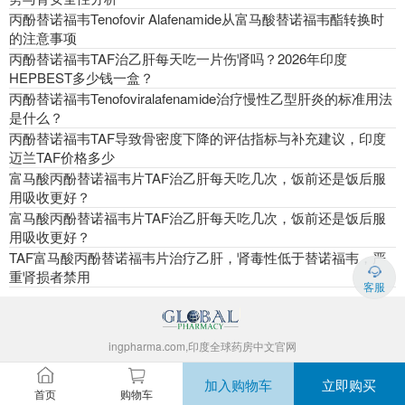
丙酚替诺福韦Tenofovir Alafenamide从富马酸替诺福韦酯转换时
的注意事项
丙酚替诺福韦TAF治乙肝每天吃一片伤肾吗？2026年印度
HEPBEST多少钱一盒？
丙酚替诺福韦Tenofoviralafenamide治疗慢性乙型肝炎的标准用法
是什么？
丙酚替诺福韦TAF导致骨密度下降的评估指标与补充建议，印度
迈兰TAF价格多少
富马酸丙酚替诺福韦片TAF治乙肝每天吃几次，饭前还是饭后服
用吸收更好？
富马酸丙酚替诺福韦片TAF治乙肝每天吃几次，饭前还是饭后服
用吸收更好？
TAF富马酸丙酚替诺福韦片治疗乙肝，肾毒性低于替诺福韦，严
重肾损者禁用
客服
ingpharma.com,印度全球药房中文官网
加入购物车
立即购买
首页
购物车