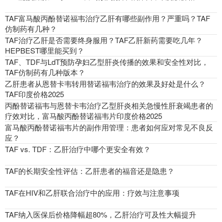
TAF富马酸丙酚替诺福韦治疗乙肝有哪些副作用？严重吗？TAF
仿制药有几种？
TAF治疗乙肝是否需要终身服用？TAF乙肝新药需要吃几年？
HEPBEST哪里能买到？
TAF、TDF与LdT预防孕妇乙型肝炎传播的效果和安全性对比，
TAF仿制药有几种版本？
乙肝患者从恩替卡韦转用替诺福韦治疗的效果及好处是什么？
TAF印度价格2025
丙酚替诺福韦与恩替卡韦治疗乙型肝炎相关急慢性肝衰竭患者的
疗效对比，富马酸丙酚替诺福韦片印度价格2025
富马酸丙酚替诺福韦片的副作用管理：患者如何应对常见不良反
应？
TAF vs. TDF：乙肝治疗中哪个更安全有效？
TAF的长期安全性评估：乙肝患者的福音还是隐患？
TAF在HIV和乙肝联合治疗中的应用：疗效与注意事项
TAF纳入医保后价格降幅超80%，乙肝治疗可及性大幅提升