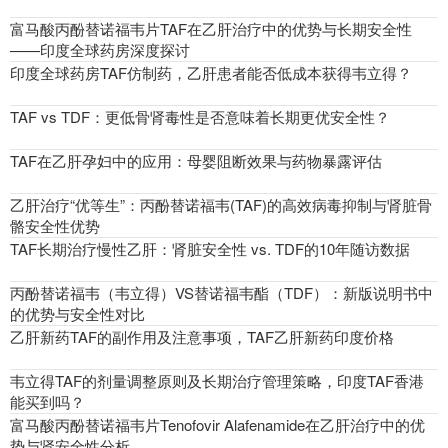
富马酸丙酚替诺福韦片TAF在乙肝治疗中的优势与长期安全性
——印度全球药房深度探讨
印度全球药房TAF仿制药，乙肝患者能否低成本获得韦立得？
TAF vs TDF：更低骨肾毒性是否意味着长期更优安全性？
TAF在乙肝孕妇中的应用：母婴阻断效果与药物暴露评估
乙肝治疗“优等生”：丙酚替诺福韦(TAF)的高效病毒抑制与肾脏骨
骼安全性优势
TAF长期治疗慢性乙肝：肾脏安全性 vs. TDF的10年随访数据
丙酚替诺福韦（韦立得）VS替诺福韦酯（TDF）：新版说明书中
的优势与安全性对比
乙肝新药TAF的副作用及注意事项，TAF乙肝新药印度价格
韦立得TAF的剂量调整原则及长期治疗管理策略，印度TAF香港
能买到吗？
富马酸丙酚替诺福韦片Tenofovir Alafenamide在乙肝治疗中的优
势与肾安全性分析