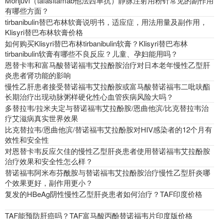
Monjuvi（tafasitamab他法西单抗）静脉注射用粉针常见的副作用
有哪些方面？
tirbanibulin替巴布林软膏说明书，适应症，用法用量及副作用，
Klisyri替巴布林软膏价格
如何购买Klisyri替巴布林tirbanibulin软膏？Klisyri替巴布林
tirbanibulin软膏有哪些不良反应？儿童、孕妇能用吗？
恩替卡韦和富马酸替诺福韦艾拉酚胺治疗对日本老年慢性乙型肝
炎患者肾功能的影响
慢性乙肝患者接受替诺福韦艾拉酚胺或富马酸替诺福韦二吡呋酯
长期治疗出现动脉粥样硬化性心血管疾病风险大吗？
多替拉韦/拉米夫定与替诺福韦艾拉酚胺/恩曲他滨/比克替拉韦治
疗艾滋病真实世界效果
比克替拉韦/恩曲他滨/替诺福韦艾拉酚胺对HIV感染者的12个月有
效性和安全性
对恩替卡韦反应欠佳的慢性乙型肝炎患者使用替诺福韦艾拉酚胺
治疗效果和安全性怎么样？
替诺福韦阿米布芬酰胺与替诺福韦艾拉酚胺治疗慢性乙型肝炎哪
个效果更好，副作用更小？
复发的HBeAg阴性慢性乙型肝炎患者如何治疗？TAF印度价格
TAF能预防肝癌吗？TAF富马酸丙酚替诺福韦片印度版价格