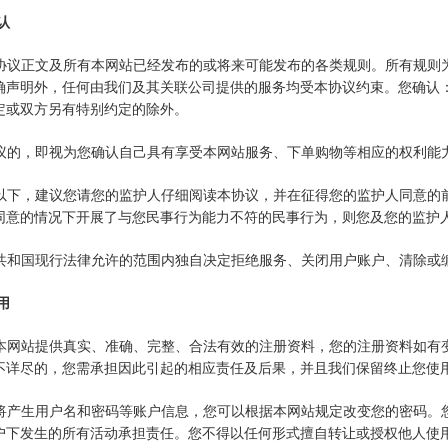
认
包括协议正文及所有本网站已经发布的或将来可能发布的各类规则。所有规
确声明外，任何由我们及其关联公司提供的服务均受本协议约束。您确认
定或双方另有特别约定的除外。
本协议的，即视为您确认自己具有享受本网站服务、下单购物等相应的权利
8周岁以下，建议您请您的监护人仔细阅读本协议，并在征得您的监护人同意
同意的情况下开展了与您民事行为能力不符的民事行为，则您及您的监护
印度共和国现行法律允许的范围内独自决定拒绝服务、关闭用户账户、清除或
用
信向本网站提供真实、准确、完整、合法有效的注册资料，您的注册资料如
不详尽的，您需承担因此引起的相应责任及后果，并且我们保留终止您使
后，将产生用户名和密码等账户信息，您可以根据本网站规定改变您的密码
户下发生的所有活动承担责任。您不得以任何形式擅自转让或授权他人使