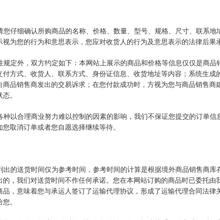
时，请您仔细确认所购商品的名称、价格、数量、型号、规格、尺寸、联系
示视为您的行为和意思表示，您应对收货人的行为及意思表示的法律后果
强制性规定外，双方约定如下：本网站上展示的商品和价格等信息仅仅是商
支付方式、收货人、联系方式、身份证信息、收货地址等内容；系统生成
向商品销售商发出的交易诉求；在您付款成功时，方视为您与商品销售商
状态。
化及各种以合理商业努力难以控制的因素的影响，我们不保证您提交的订单
知您取消订单或者您自愿选择继续等待。
站上列出的送货时间仅为参考时间，参考时间的计算是根据境外商品销售商
出的，我们对送货时间不作任何承诺。您在本网站订购的商品时已委托由
商品，意味着您与承运人签订了运输代理协议，形成了运输代理合同法律
给您。