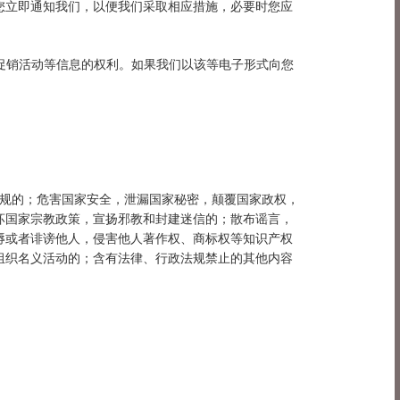
您立即通知我们，以便我们采取相应措施，必要时您应
、促销活动等信息的权利。如果我们以该等电子形式向您
法规的；危害国家安全，泄漏国家秘密，颠覆国家政权，
坏国家宗教政策，宣扬邪教和封建迷信的；散布谣言，
辱或者诽谤他人，侵害他人著作权、商标权等知识产权
组织名义活动的；含有法律、行政法规禁止的其他内容