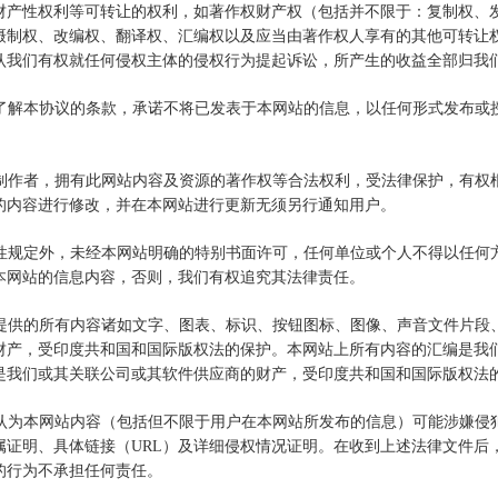
财产性权利等可转让的权利，如著作权财产权（包括并不限于：复制权、
摄制权、改编权、翻译权、汇编权以及应当由著作权人享有的其他可转让
认我们有权就任何侵权主体的侵权行为提起诉讼，所产生的收益全部归我
充分了解本协议的条款，承诺不将已发表于本网站的信息，以任何形式发布
。
站的制作者，拥有此网站内容及资源的著作权等合法权利，受法律保护，有
的内容进行修改，并在本网站进行更新无须另行通知用户。
强制性规定外，未经本网站明确的特别书面许可，任何单位或个人不得以任
本网站的信息内容，否则，我们有权追究其法律责任。
含或提供的所有内容诸如文字、图表、标识、按钮图标、图像、声音文件片
财产，受印度共和国和国际版权法的保护。本网站上所有内容的汇编是我
是我们或其关联公司或其软件供应商的财产，受印度共和国和国际版权法
个人认为本网站内容（包括但不限于用户在本网站所发布的信息）可能涉嫌
属证明、具体链接（URL）及详细侵权情况证明。在收到上述法律文件后
的行为不承担任何责任。