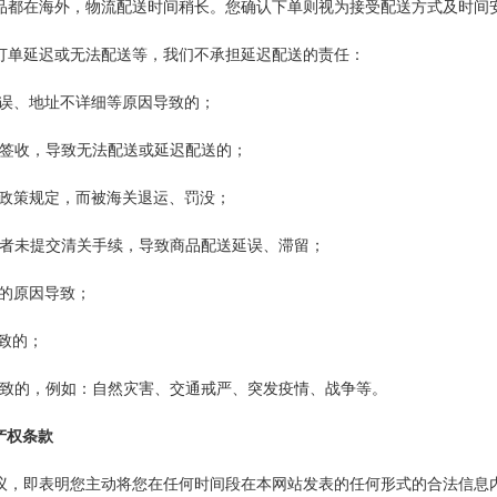
的商品都在海外，物流配送时间稍长。您确认下单则视为接受配送方式及时
成订单延迟或无法配送等，我们不承担延迟配送的责任：
息错误、地址不详细等原因导致的；
无人签收，导致无法配送或延迟配送的；
清关政策规定，而被海关退运、罚没；
交或者未提交清关手续，导致商品配送延误、滞留；
方的原因导致；
导致的；
素导致的，例如：自然灾害、交通戒严、突发疫情、战争等。
产权条款
本协议，即表明您主动将您在任何时间段在本网站发表的任何形式的合法信