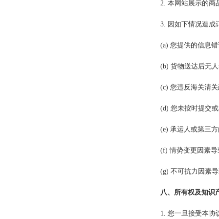
2. 本网站展示
3. 因如下情况造
(a) 您提供的信
(b) 货物送达后
(c) 您违反海关
(d) 您未按时提
(e) 承运人或第三
(f) 情势变更因素
(g) 不可抗力因
八、所有权及知识
1. 您一旦接受