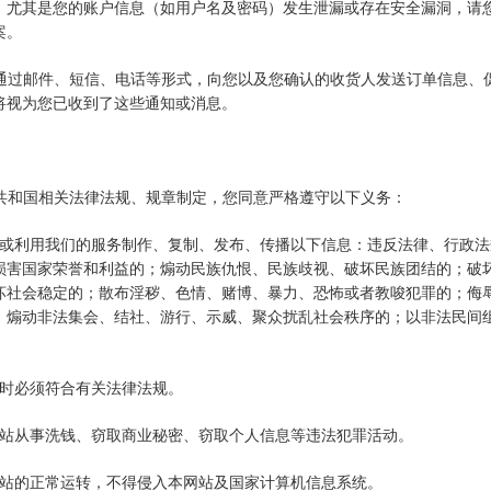
，尤其是您的账户信息（如用户名及密码）发生泄漏或存在安全漏洞，请
案。
拥有通过邮件、短信、电话等形式，向您以及您确认的收货人发送订单信息
将视为您已收到了这些通知或消息。
度共和国相关法律法规、规章制定，您同意严格遵守以下义务：
站或利用我们的服务制作、复制、发布、传播以下信息：违反法律、行政
损害国家荣誉和利益的；煽动民族仇恨、民族歧视、破坏民族团结的；破
坏社会稳定的；散布淫秽、色情、赌博、暴力、恐怖或者教唆犯罪的；侮
；煽动非法集会、结社、游行、示威、聚众扰乱社会秩序的；以非法民间
息时必须符合有关法律法规。
网站从事洗钱、窃取商业秘密、窃取个人信息等违法犯罪活动。
网站的正常运转，不得侵入本网站及国家计算机信息系统。