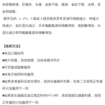
肉骨骼疼痛、肝毒性、头痛、皮肤干燥、腹痛、食欲下降、水肿、贫
血和咳嗽。
-最常见的（≥ 2%）3 级或 4 级实验室异常是淋巴细胞减少、钾减少、
镁减少、血红蛋白减少、天冬氨酸氨基转移酶增加、脂肪酶增加、白
蛋白减少和丙氨酸氨基转移酶增加。
【给药方法】
■本品口服给药
■整片吞服，切勿咀嚼、压碎或掰开药片
■可空腹或随餐服用
■在每天相同时间服用
■如果患者服药后发生呕吐，请勿补服额外剂量；在第二天按照正常服
药计划服用下一剂
■如果发生漏服且超过规定时间4个小时，请直接跳过漏服剂量，按照
正常服药计划服用下一剂