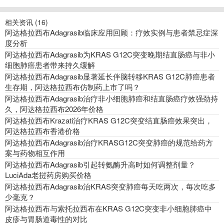
相关资讯 (
16
)
阿达格拉西布Adagrasib临床应用回顾：疗效实例与患者禁忌症深
度分析
阿达格拉西布Adagrasib为KRAS G12C突变晚期结直肠癌与非小
细胞肺癌患者带来持久缓解
阿达格拉西布Adagrasib显著延长伴脑转移KRAS G12C肺癌患者
生存期，阿达格拉西布仿制药上市了吗？
阿达格拉西布Adagrasib治疗非小细胞肺癌和结直肠癌疗效强劲持
久，阿达格拉西布2026年价格
阿达格拉西布Krazati治疗KRAS G12C突变结直肠癌效果突出，
阿达格拉西布香港价格
阿达格拉西布Adagrasib治疗KRASG12C突变肺癌的规范给药方
案与药物相互作用
阿达格拉西布Adagrasib引起转氨酶升高时如何调整剂量？
LuciAda老挝药房购买价格
阿达格拉西布Adagrasib治KRAS突变肺癌每天吃两次，每次吃多
少毫克？
阿达格拉西布与索托拉西布在KRAS G12C突变非小细胞肺癌中
皮疹与胃肠道毒性的对比