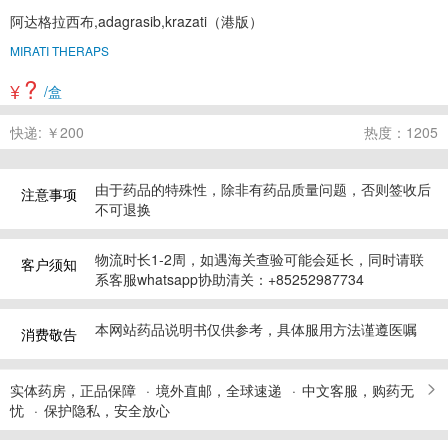
阿达格拉西布,adagrasib,krazati（港版）
MIRATI THERAPS
?
¥
/盒
快递: ￥200
热度：1205
由于药品的特殊性，除非有药品质量问题，否则签收后
注意事项
不可退换
物流时长1-2周，如遇海关查验可能会延长，同时请联
客户须知
系客服whatsapp协助清关：+85252987734
本网站药品说明书仅供参考，具体服用方法谨遵医嘱
消费敬告
实体药房，正品保障
境外直邮，全球速递
中文客服，购药无
忧
保护隐私，安全放心