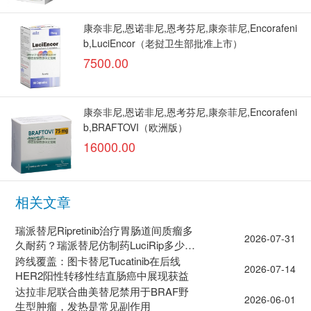
康奈非尼,恩诺非尼,恩考芬尼,康奈菲尼,Encorafeni
b,LuciEncor（老挝卫生部批准上市）
7500.00
康奈非尼,恩诺非尼,恩考芬尼,康奈菲尼,Encorafeni
b,BRAFTOVI（欧洲版）
16000.00
相关文章
瑞派替尼Ripretinib治疗胃肠道间质瘤多
2026-07-31
久耐药？瑞派替尼仿制药LuciRip多少钱
能买到？
跨线覆盖：图卡替尼Tucatinib在后线
2026-07-14
HER2阳性转移性结直肠癌中展现获益
达拉非尼联合曲美替尼禁用于BRAF野
2026-06-01
生型肿瘤，发热是常见副作用